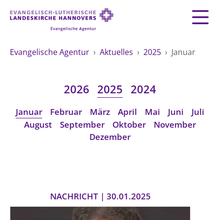
Zurück
Zurück
AGENTUR
Evangelische Agentur
›
Aktuelles
›
2025
›
Januar
LEITBILD
GEMEINDESERVICE
THEMEN
Fundraising
2026
2025
2024
MATERIAL
MENSCHEN
Mitarbeiten
Januar
Februar
März
April
Mai
Juni
Juli
Organisationsberatung
VERWALTUNG
Impressum
August
September
Oktober
November
Spiritualität
Datenschutz
Dezember
Umweltschutz
ÖFFENTLICHKEITSARBEIT
Kontakt
Freie Stellen
ÖFFENTLICHE VERANTWORTUNG
HILFE UND PRÄVENTION
Landeskirche
Arbeit und Wirtschaft
Suche
NACHRICHT | 30.01.2025
FREIE STELLEN
Demokratie und Frieden
Generationen und Geschlechter