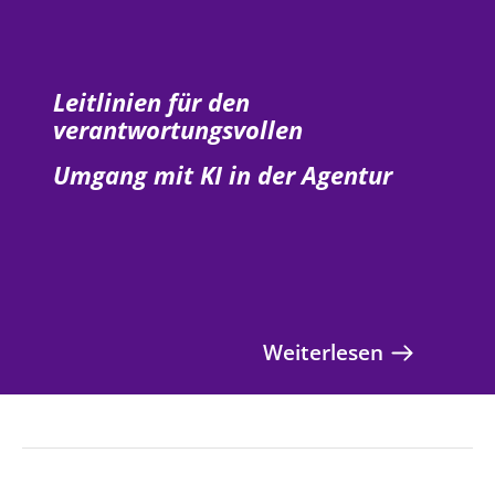
SCHUTZKONZEPT
Kinder und Jugendliche
Kultur und Kunst
Leitlinien für den
Ökumene und Religionen
verantwortungsvollen
Umgang mit KI in der Agentur
Weiterlesen