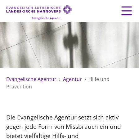
Zurück
Zurück
AGENTUR
LEITBILD
GEMEINDESERVICE
THEMEN
Fundraising
MATERIAL
MENSCHEN
Mitarbeiten
Organisationsberatung
VERWALTUNG
Impressum
Evangelische Agentur
›
Agentur
›
Hilfe und
Spiritualität
Datenschutz
Prävention
Umweltschutz
ÖFFENTLICHKEITSARBEIT
Kontakt
Freie Stellen
ÖFFENTLICHE VERANTWORTUNG
HILFE UND PRÄVENTION
Landeskirche
Die Evangelische Agentur setzt sich aktiv
Arbeit und Wirtschaft
Suche
gegen jede Form von Missbrauch ein und
FREIE STELLEN
Demokratie und Frieden
bietet vielfältige Hilfs- und
Generationen und Geschlechter