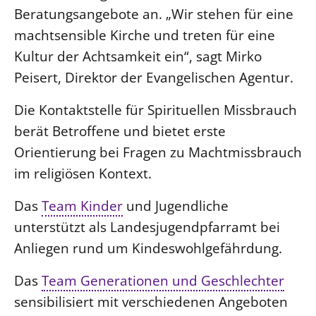
SCHUTZKONZEPT
Beratungsangebote an. „Wir stehen für eine
Kinder und Jugendliche
machtsensible Kirche und treten für eine
Kultur und Kunst
Kultur der Achtsamkeit ein“, sagt Mirko
Ökumene und Religionen
Peisert, Direktor der Evangelischen Agentur.
Die Kontaktstelle für Spirituellen Missbrauch
berät Betroffene und bietet erste
Orientierung bei Fragen zu Machtmissbrauch
im religiösen Kontext.
Das
Team Kinder
und Jugendliche
unterstützt als Landesjugendpfarramt bei
Anliegen rund um Kindeswohlgefährdung.
Das
Team Generationen und Geschlechter
sensibilisiert mit verschiedenen Angeboten