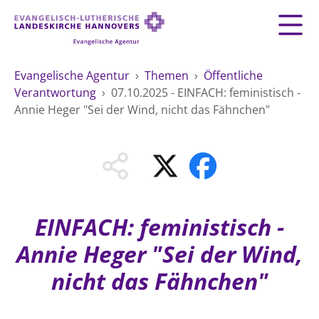
Zurück
Zurück
AGENTUR
Evangelische Agentur
›
Themen
›
Öffentliche
Verantwortung
›
07.10.2025 - EINFACH: feministisch -
LEITBILD
GEMEINDESERVICE
THEMEN
Annie Heger "Sei der Wind, nicht das Fähnchen"
Fundraising
MATERIAL
MENSCHEN
Mitarbeiten
Organisationsberatung
VERWALTUNG
Impressum
Spiritualität
Datenschutz
Umweltschutz
ÖFFENTLICHKEITSARBEIT
Kontakt
EINFACH: feministisch -
Freie Stellen
Annie Heger "Sei der Wind,
ÖFFENTLICHE VERANTWORTUNG
HILFE UND PRÄVENTION
Landeskirche
Arbeit und Wirtschaft
nicht das Fähnchen"
Suche
FREIE STELLEN
Demokratie und Frieden
Generationen und Geschlechter