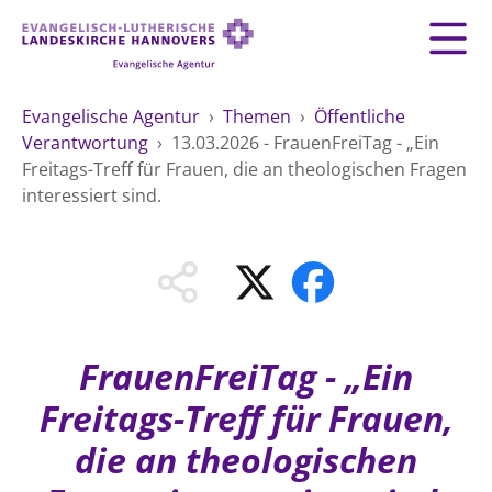
Zurück
Zurück
AGENTUR
Evangelische Agentur
›
Themen
›
Öffentliche
Verantwortung
›
13.03.2026 - FrauenFreiTag - „Ein
LEITBILD
GEMEINDESERVICE
THEMEN
Freitags-Treff für Frauen, die an theologischen Fragen
Fundraising
interessiert sind.
MATERIAL
MENSCHEN
Mitarbeiten
Organisationsberatung
VERWALTUNG
Impressum
Spiritualität
Datenschutz
Umweltschutz
ÖFFENTLICHKEITSARBEIT
Kontakt
FrauenFreiTag - „Ein
Freie Stellen
ÖFFENTLICHE VERANTWORTUNG
HILFE UND PRÄVENTION
Landeskirche
Freitags-Treff für Frauen,
Arbeit und Wirtschaft
Suche
die an theologischen
FREIE STELLEN
Demokratie und Frieden
Generationen und Geschlechter