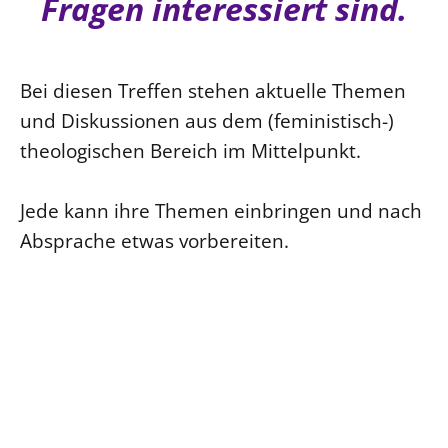
Fragen interessiert sind.
SCHUTZKONZEPT
Kinder und Jugendliche
Kultur und Kunst
Bei diesen Treffen stehen aktuelle Themen
Ökumene und Religionen
und Diskussionen aus dem (feministisch-)
theologischen Bereich im Mittelpunkt.
Jede kann ihre Themen einbringen und nach
Absprache etwas vorbereiten.