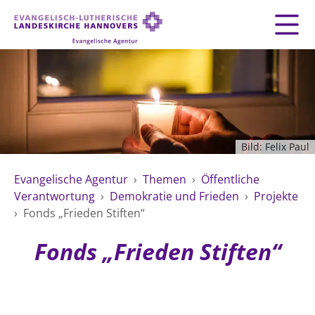
Zurück
Zurück
AGENTUR
LEITBILD
GEMEINDESERVICE
THEMEN
Fundraising
MATERIAL
MENSCHEN
Mitarbeiten
Bild: Felix Paul
Organisationsberatung
VERWALTUNG
Impressum
Evangelische Agentur
›
Themen
›
Öffentliche
Spiritualität
Datenschutz
Verantwortung
›
Demokratie und Frieden
›
Projekte
Umweltschutz
ÖFFENTLICHKEITSARBEIT
›
Fonds „Frieden Stiften“
Kontakt
Freie Stellen
Fonds „Frieden Stiften“
ÖFFENTLICHE VERANTWORTUNG
HILFE UND PRÄVENTION
Landeskirche
Arbeit und Wirtschaft
Suche
FREIE STELLEN
Demokratie und Frieden
Generationen und Geschlechter