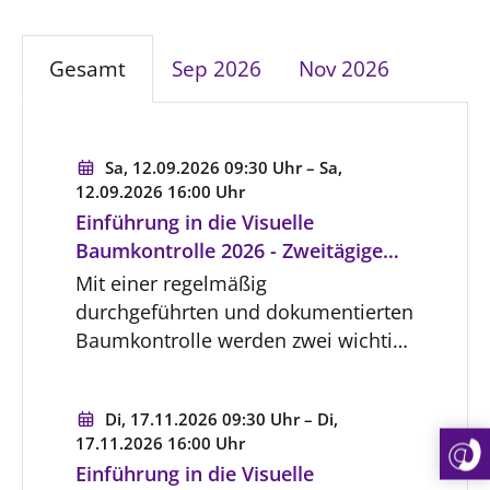
SCHUTZKONZEPT
Kinder und Jugendliche
Kultur und Kunst
Gesamt
Sep 2026
Nov 2026
Ökumene und Religionen
Sa, 12.09.2026 09:30 Uhr – Sa,
12.09.2026 16:00 Uhr
Einführung in die Visuelle
Baumkontrolle 2026 - Zweitägige
Fortbildung
Mit einer regelmäßig
durchgeführten und dokumentierten
Baumkontrolle werden zwei wichtige
Ziele verfolgt: 1. Der Erhalt der
Bäume und damit die Förderung der
Di, 17.11.2026 09:30 Uhr – Di,
Biodiversität. Das Ökosystem Baum
17.11.2026 16:00 Uhr
ist Existenzgrundlage für eine
Einführung in die Visuelle
Vielzahl anderer Lebewesen.2. Die