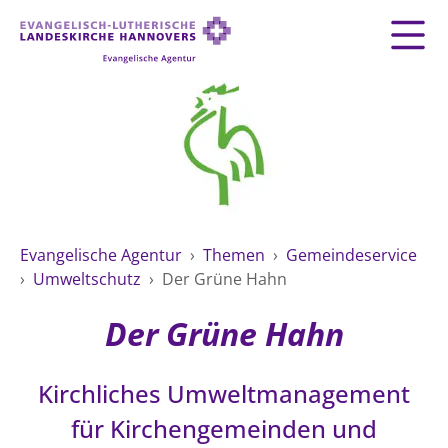
Zurück
Zurück
AGENTUR
LEITBILD
GEMEINDESERVICE
THEMEN
Fundraising
MATERIAL
MENSCHEN
Mitarbeiten
Organisationsberatung
VERWALTUNG
Impressum
Evangelische Agentur
›
Themen
›
Gemeindeservice
Spiritualität
Datenschutz
›
Umweltschutz
›
Der Grüne Hahn
Umweltschutz
ÖFFENTLICHKEITSARBEIT
Kontakt
Der Grüne Hahn
Freie Stellen
ÖFFENTLICHE VERANTWORTUNG
HILFE UND PRÄVENTION
Landeskirche
Arbeit und Wirtschaft
Kirchliches Umweltmanagement
Suche
FREIE STELLEN
Demokratie und Frieden
für Kirchengemeinden und
Generationen und Geschlechter