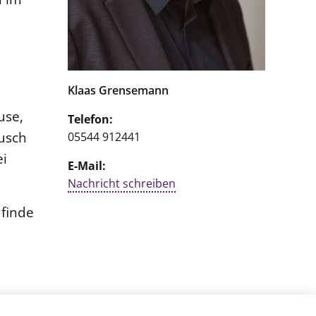
Klaas Grensemann
use,
Telefon:
usch
05544 912441
ei
E-Mail:
Nachricht schreiben
 finde