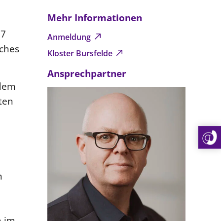
Mehr Informationen
27
Anmeldung
iches
Kloster Bursfelde
Ansprechpartner
 dem
ten
n
n im