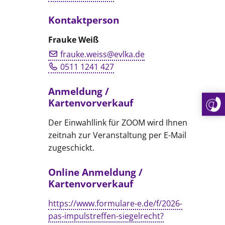
Kontaktperson
Frauke Weiß
frauke.weiss@evlka.de
0511 1241 427
Anmeldung /
Kartenvorverkauf
Der Einwahllink für ZOOM wird Ihnen
zeitnah zur Veranstaltung per E-Mail
zugeschickt.
Online Anmeldung /
Kartenvorverkauf
https://www.formulare-e.de/f/2026-
pas-impulstreffen-siegelrecht?