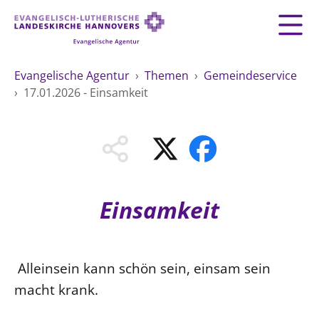
Zurück
Zurück
AGENTUR
Evangelische Agentur
›
Themen
›
Gemeindeservice
›
17.01.2026 - Einsamkeit
LEITBILD
GEMEINDESERVICE
THEMEN
Fundraising
MATERIAL
MENSCHEN
Mitarbeiten
Organisationsberatung
VERWALTUNG
Impressum
Spiritualität
Datenschutz
Einsamkeit
Umweltschutz
ÖFFENTLICHKEITSARBEIT
Kontakt
Freie Stellen
ÖFFENTLICHE VERANTWORTUNG
HILFE UND PRÄVENTION
Landeskirche
Alleinsein kann schön sein, einsam sein
Arbeit und Wirtschaft
Suche
macht krank.
FREIE STELLEN
Demokratie und Frieden
Generationen und Geschlechter