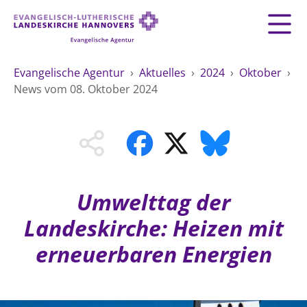
Zurück
Zurück
AGENTUR
Evangelische Agentur
›
Aktuelles
›
2024
›
Oktober
›
News vom 08. Oktober 2024
LEITBILD
GEMEINDESERVICE
THEMEN
Fundraising
MATERIAL
MENSCHEN
Mitarbeiten
Organisationsberatung
VERWALTUNG
Impressum
Spiritualität
Datenschutz
Umwelttag der
Umweltschutz
ÖFFENTLICHKEITSARBEIT
Kontakt
Landeskirche: Heizen mit
Freie Stellen
ÖFFENTLICHE VERANTWORTUNG
HILFE UND PRÄVENTION
erneuerbaren Energien
Landeskirche
Arbeit und Wirtschaft
Suche
FREIE STELLEN
Demokratie und Frieden
Generationen und Geschlechter